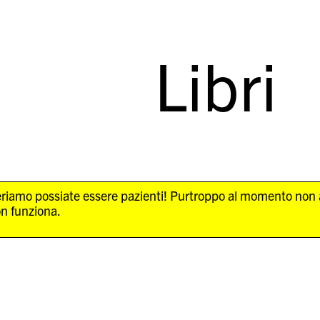
Libri
Speriamo possiate essere pazienti! Purtroppo al momento non
on funziona.