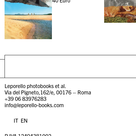
40
Euro
Leporello photobooks et al.
Via del Pigneto,162/e, 00176 – Roma
+39 06 83976283
info@leporello-books.com
IT
EN
P.IVA 12494381002