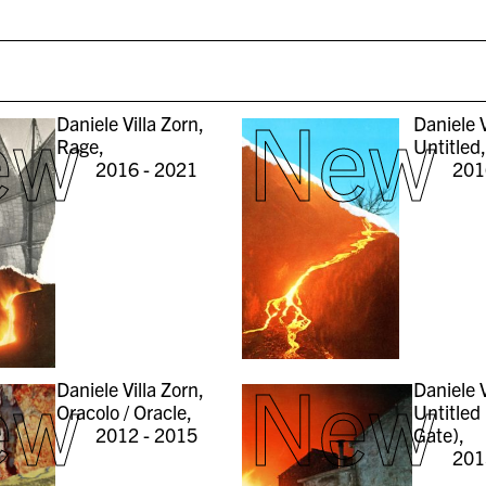
ew
New
Daniele Villa Zorn,
Daniele V
Rage,
Untitled,
2016 - 2021
201
ew
New
Daniele Villa Zorn,
Daniele V
Oracolo / Oracle,
Untitled
2012 - 2015
Gate),
201