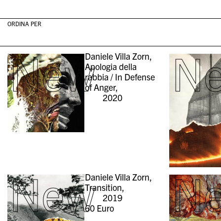
ORDINA PER
New
N
Daniele Villa Zorn,
Apologia della
rabbia / In Defense
of Anger,
2020
New
N
Daniele Villa Zorn,
Transition,
2019
60
Euro