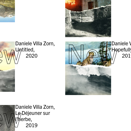
ew
New
Daniele Villa Zorn,
Daniele V
Untitled,
Hopefull
2020
201
ew
Daniele Villa Zorn,
Le Déjeuner sur
l’herbe,
2019