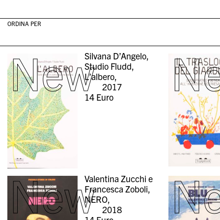
ORDINA PER
New
N
Silvana D’Angelo,
Studio Fludd,
L’albero,
2017
14
Euro
New
N
Valentina Zucchi e
Francesca Zoboli,
NERO,
2018
14
Euro