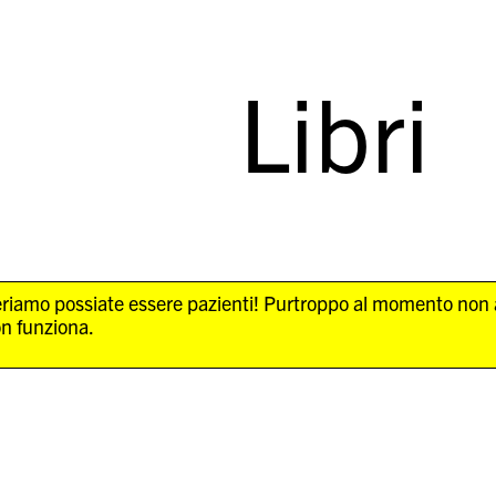
Libri
Speriamo possiate essere pazienti! Purtroppo al momento non
on funziona.