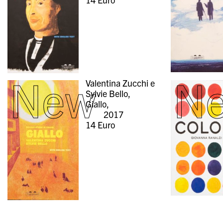
New
N
Valentina Zucchi e
Sylvie Bello,
Giallo,
2017
14
Euro