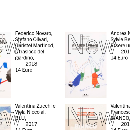
ew
New
Federico Novaro,
Andrea 
Stefano Olivari,
Sylvie Be
Christel Martinod,
Essere u
Il trasloco del
201
giardino,
14
Euro
2018
14
Euro
ew
New
Valentina Zucchi e
Valentin
Viola Niccolai,
Francesc
BLU,
BIANCO
2017
201
14
Euro
14
Euro