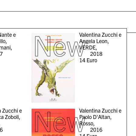
New
Nante e
Valentina Zucchi e
llo,
Angela Leon,
mani,
VERDE,
7
2018
14
Euro
New
a Zucchi e
Valentina Zucchi e
a Zoboli,
Paolo D'Altan,
,
Rosso,
6
2016
14
Euro