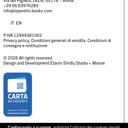
Via del Pigneto,162/e, 00176 – Roma
+39 06 83976283
info@leporello-books.com
IT
EN
P.IVA 12494381002
Privacy policy
Condizioni generali di vendita
Condizioni di
consegna e restituzione
© 2026 All rights reserved.
Design and Development
Etaoin Shrdlu Studio
+
Mosne
Continuando a scorrere,
autorizzi l’utilizzo dei cookies inviati