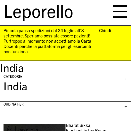
Leporello
skip
navigation
Piccola pausa spedizioni dal 24 luglio all'8
Chiudi
settembre. Speriamo possiate essere pazienti!
Purtroppo al momento non accettiamo la Carta
Docenti perchè la piattaforma per gli esercenti
non funziona.
India
CATEGORIA
+
India
ORDINA PER
+
Bharat Sikka,
Elephant in the Room,