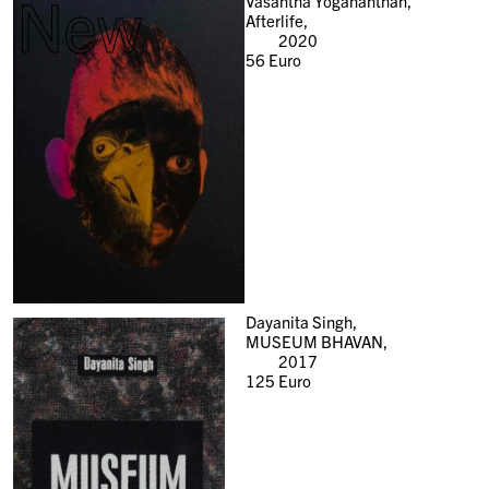
New
Vasantha Yogananthan,
Afterlife,
2020
56
Euro
Dayanita Singh,
MUSEUM BHAVAN,
2017
125
Euro