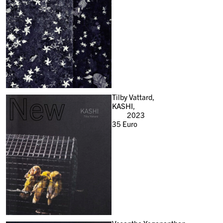
New
Tilby Vattard,
KASHI,
2023
35
Euro