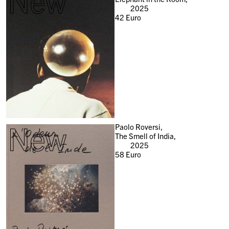
New
2025
42
Euro
New
Paolo Roversi,
The Smell of India,
2025
58
Euro