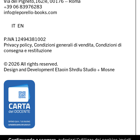
Via del Pigneto,162/e, 00176 – Roma
+39 06 83976283
info@leporello-books.com
IT
EN
P.IVA 12494381002
Privacy policy
Condizioni generali di vendita
Condizioni di
consegna e restituzione
© 2026 All rights reserved.
Design and Development
Etaoin Shrdlu Studio
+
Mosne
Continuando a scorrere,
autorizzi l’utilizzo dei cookies inviati