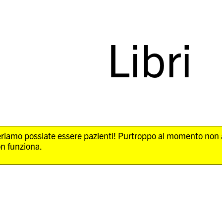
Libri
Speriamo possiate essere pazienti! Purtroppo al momento non
on funziona.