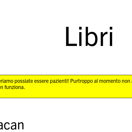
Libri
Speriamo possiate essere pazienti! Purtroppo al momento non
on funziona.
Lacan