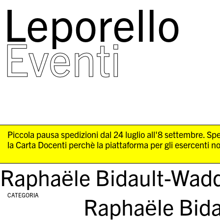
Leporello
skip
navigation
Eventi
Piccola pausa spedizioni dal 24 luglio all'8 settembre. 
la Carta Docenti perchè la piattaforma per gli esercenti n
Raphaële Bidault-Wad
CATEGORIA
Raphaële Bid