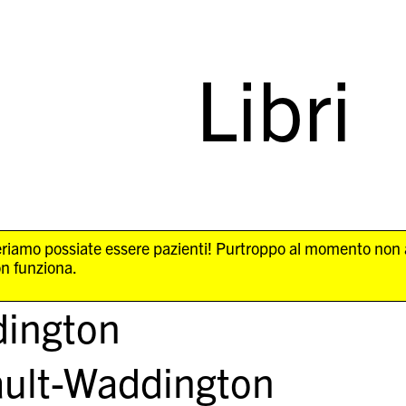
Libri
Speriamo possiate essere pazienti! Purtroppo al momento non
on funziona.
dington
ault-Waddington