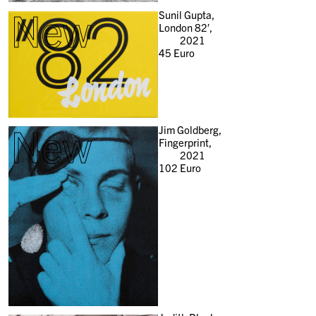
New
Sunil Gupta,
London 82′,
2021
45
Euro
New
Jim Goldberg,
Fingerprint,
2021
102
Euro