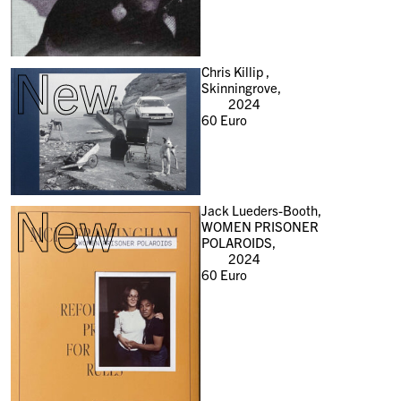
New
Chris Killip ,
Skinningrove,
2024
60
Euro
New
Jack Lueders-Booth,
WOMEN PRISONER
POLAROIDS,
2024
60
Euro