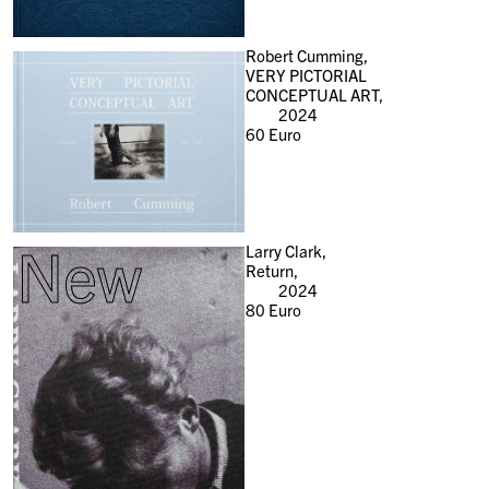
Robert Cumming,
VERY PICTORIAL
CONCEPTUAL ART,
2024
60
Euro
New
Larry Clark,
Return,
2024
80
Euro