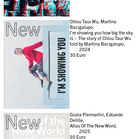
New
Chiou Taur Wu, Martina
Bacigalupo,
I’m showing you how big the sky
is – The story of Chiou Taur Wu
told by Martina Bacigalupo,
2024
30
Euro
New
Giulia Piermartiri, Edoardo
Delille,
Atlas Of The New Word,
2025
55
Euro