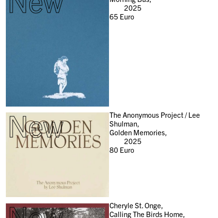
New
2025
65
Euro
New
The Anonymous Project / Lee
Shulman,
Golden Memories,
2025
80
Euro
New
Cheryle St. Onge,
Calling The Birds Home,