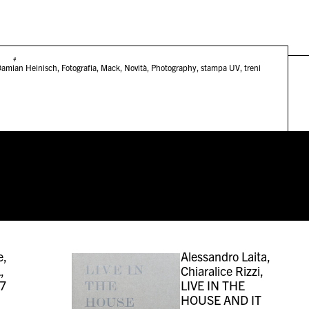
#
amian Heinisch
,
Fotografia
,
Mack
,
Novità
,
Photography
,
stampa UV
,
treni
e,
Alessandro Laita,
,
Chiaralice Rizzi,
7
LIVE IN THE
HOUSE AND IT