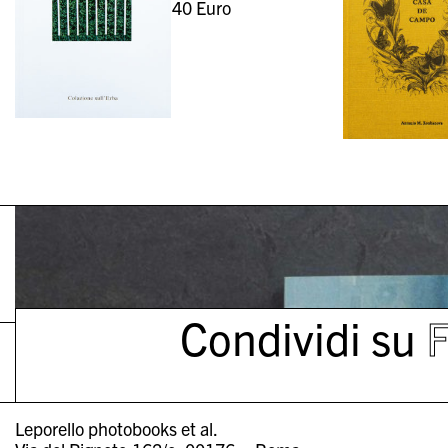
40
Euro
Condividi su
Leporello photobooks et al.