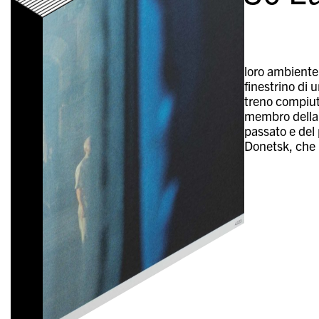
loro ambiente 
finestrino di u
treno compiuti
membro della f
passato e del 
Donetsk, che 