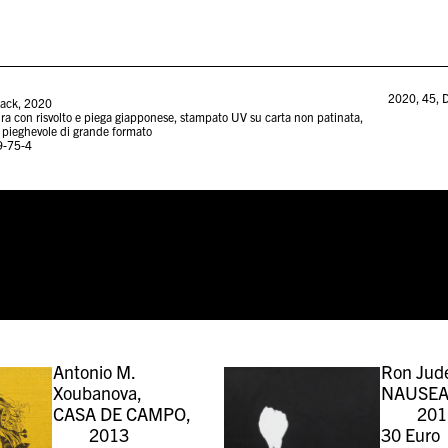
2020
,
45
,
D
ack, 2020
ra con risvolto e piega giapponese, stampato UV su carta non patinata,
 pieghevole di grande formato
9-75-4
Antonio M.
Ron Jud
Xoubanova,
NAUSEA
CASA DE CAMPO,
201
2013
30
Euro