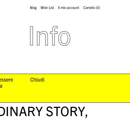
Blog
Wish List
Il mio account
Carrello
(0)
Info
 essere
Chiudi
la
DINARY STORY
,