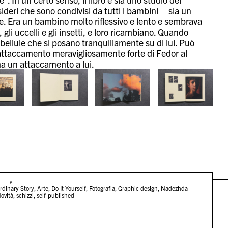
ideri che sono condivisi da tutti i bambini – sia un
le. Era un bambino molto riflessivo e lento e sembrava
li uccelli e gli insetti, e loro ricambiano. Quando
bellule che si posano tranquillamente su di lui. Può
ll’attaccamento meravigliosamente forte di Fedor al
ma un attaccamento a lui.
#
rdinary Story
,
Arte
,
Do It Yourself
,
Fotografia
,
Graphic design
,
Nadezhda
ovità
,
schizzi
,
self-published