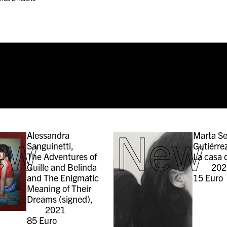
ew
New
Alessandra
Marta Se
Sanguinetti,
Gutiérre
The Adventures of
La casa 
Guille and Belinda
202
and The Enigmatic
15
Euro
Meaning of Their
Dreams (signed),
2021
85
Euro