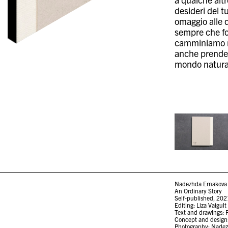
desideri del t
omaggio alle q
sempre che fos
camminiamo nel
anche prenderl
mondo naturale
Nadezhda Ernakova
An Ordinary Story
Self-published, 202
Editing: Liza Vaigult
Text and drawings: 
Concept and design
Photography: Nade