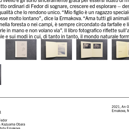
utto ordinari di Fedor di sognare, crescere ed esplorare – des
ualità che lo rendono unico. “Mio figlio è un ragazzo specia
se molto lontano”, dice la Ermakova. “Ama tutti gli animali, g
la foresta o nei campi, è sempre circondato da farfalle e li
e in mano e non volano via”. Il libro fotografico riflette su
 e sui modi in cui, di tanto in tanto, il mondo naturale for
2021
,
An O
Ernakova
,
N
1
Fedor
: Kazuama Obara
zhda Ernakova