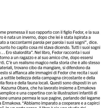
premessa il suo rapporto con il figlio Fedor, e la sua
bro è nata un inverno, dopo che lei è stata ispirata a
ato a raccontarmi parola per parola i suoi sogni”, dice.
punto ho capito cosa mi stava dicendo. Tutti i suoi sogni
… Ero sbalordita”. Nel libro, Fedor racconta i suoi
intorno a un ragazzo e al suo amico che, dopo essersi
nti. C’è un realismo magico nella storia che è allo stesso
teriali, trovano cibo da mangiare, si difendono da
esto si affianca alle immagini di Fedor che recita i suoi
La sottile bellezza della campagna circostante e della
la flora e della fauna locali. Questi sono disposti in un
ese Kazuma Obara, che ha lavorato insieme a Ermakova
semplice e una copertina con le illustrazioni infantili di
essione umana permea le sue pagine, parlando del legame
da Ermakova. “Abbiamo imparato a cooperare e a capirci
”. In un certo senso, il libro è sia uno studio dei