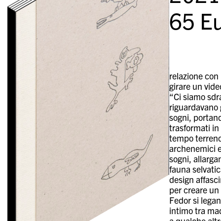
65
Eu
relazione con 
girare un vide
“Ci siamo sdra
riguardavano 
sogni, portand
trasformati in
tempo terreno
archenemici e 
sogni, allarga
fauna selvatic
design affasc
per creare un 
Fedor si lega
intimo tra ma
a qualche altr