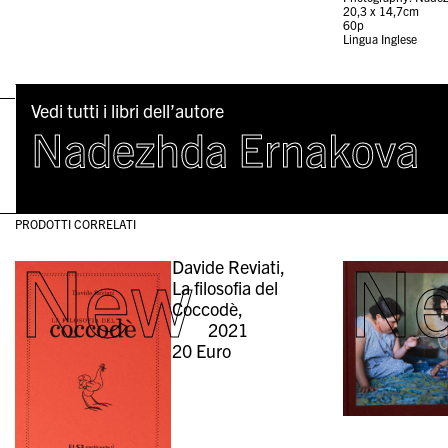
20,3 x 14,7cm
60p
Lingua Inglese
Vedi tutti i libri dell’autore
Nadezhda Ernakova
PRODOTTI CORRELATI
New
N
Davide Reviati,
La filosofia del
Coccodè,
2021
20
Euro