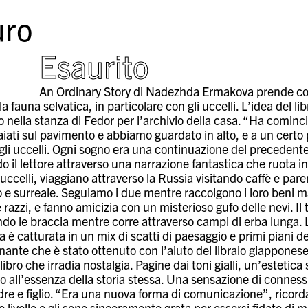
ro
Esaurito
An Ordinary Story di Nadezhda Ermakova prende come 
la fauna selvatica, in particolare con gli uccelli. L’idea del li
o nella stanza di Fedor per l’archivio della casa. “Ha cominci
iati sul pavimento e abbiamo guardato in alto, e a un certo 
gli uccelli. Ogni sogno era una continuazione del precedente
o il lettore attraverso una narrazione fantastica che ruota 
 uccelli, viaggiano attraverso la Russia visitando caffè e pare
 e surreale. Seguiamo i due mentre raccolgono i loro beni ma
razzi, e fanno amicizia con un misterioso gufo delle nevi. Il t
ndo le braccia mentre corre attraverso campi di erba lunga. 
a è catturata in un mix di scatti di paesaggio e primi piani del
inante che è stato ottenuto con l’aiuto del libraio giappon
libro che irradia nostalgia. Pagine dai toni gialli, un’estetica 
no all’essenza della storia stessa. Una sensazione di conn
dre e figlio. “Era una nuova forma di comunicazione”, ricor
o livello e gli sono sinceramente grata per essersi fidato di me