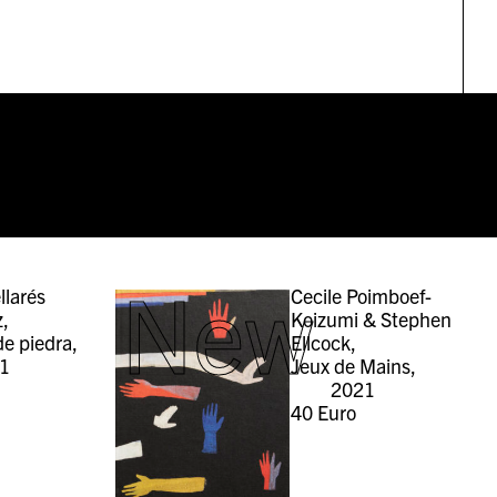
New
llarés
Cecile Poimboef-
z,
Koizumi & Stephen
de piedra,
Ellcock,
1
Jeux de Mains,
2021
40
Euro