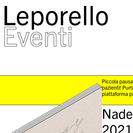
Leporello
skip
navigation
Eventi
Piccola pausa
pazienti! Pur
piattaforma pe
Nade
2021