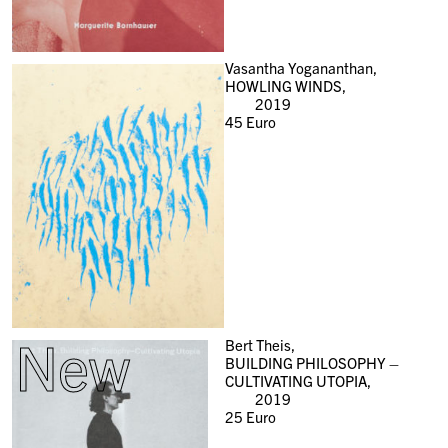
Vasantha Yogananthan,
HOWLING WINDS,
2019
45
Euro
New
Bert Theis,
BUILDING PHILOSOPHY –
CULTIVATING UTOPIA,
2019
25
Euro