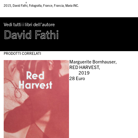
#
2015
,
David Fathi
,
Fotografia
,
France
,
Francia
,
Maria INC.
Vedi tutti i libri dell’autore
David Fathi
PRODOTTI CORRELATI
Marguerite Bornhauser,
RED HARVEST,
2019
28
Euro