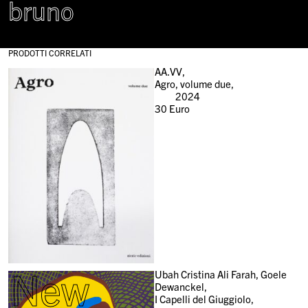
bruno
PRODOTTI CORRELATI
AA.VV,
Agro, volume due,
2024
30
Euro
New
Ubah Cristina Ali Farah, Goele
Dewanckel,
I Capelli del Giuggiolo,