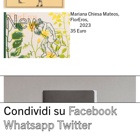
New
Mariana Chiesa Mateos,
FlorEros,
2023
35
Euro
Condividi su
Facebook
Whatsapp
Twitter