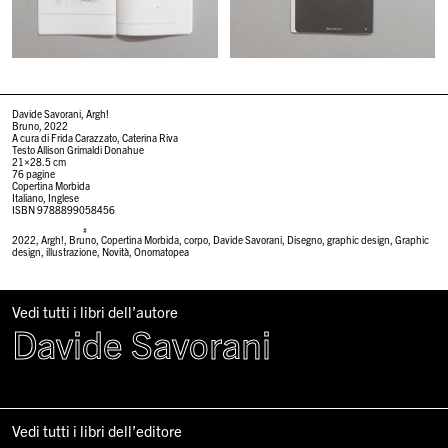
Davide Savorani, Argh!
Bruno, 2022
A cura di Frida Carazzato, Caterina Riva
Testo Allison Grimaldi Donahue
21×28.5 cm
76 pagine
Copertina Morbida
Italiano, Inglese
ISBN 9788899058456
#
2022
,
Argh!
,
Bruno
,
Copertina Morbida
,
corpo
,
Davide Savorani
,
Disegno
,
graphic design
,
Graphic
design
,
illustrazione
,
Novità
,
Onomatopea
Vedi tutti i libri dell’autore
Davide Savorani
Vedi tutti i libri dell’editore