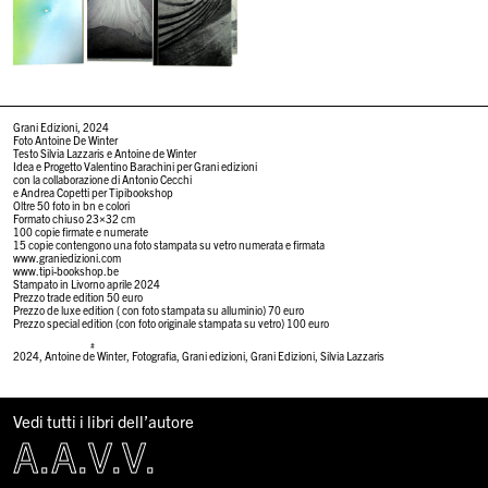
Grani Edizioni, 2024
Foto Antoine De Winter
Testo Silvia Lazzaris e Antoine de Winter
Idea e Progetto Valentino Barachini per Grani edizioni
con la collaborazione di Antonio Cecchi
e Andrea Copetti per Tipibookshop
Oltre 50 foto in bn e colori
Formato chiuso 23×32 cm
100 copie firmate e numerate
15 copie contengono una foto stampata su vetro numerata e firmata
www.graniedizioni.com
www.tipi-bookshop.be
Stampato in Livorno aprile 2024
Prezzo trade edition 50 euro
Prezzo de luxe edition ( con foto stampata su alluminio) 70 euro
Prezzo special edition (con foto originale stampata su vetro) 100 euro
#
2024
,
Antoine de Winter
,
Fotografia
,
Grani edizioni
,
Grani Edizioni
,
Silvia Lazzaris
Vedi tutti i libri dell’autore
A.A.V.V.