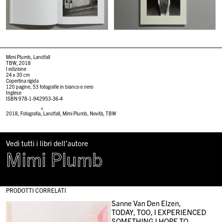
Mimi Plumb, Landfall
TBW, 2018
I edizione
24 x 30 cm
Copertina rigida
120 pagine, 53 fotografie in bianco e nero
Inglese
ISBN 978-1-942953-36-4
#
2018
,
Fotografia
,
Landfall
,
Mimi Plumb
,
Novità
,
TBW
Vedi tutti i libri dell’autore
Mimi Plumb
PRODOTTI CORRELATI
Sanne Van Den Elzen,
TODAY, TOO, I EXPERIENCED
SOMETHING I HOPE TO