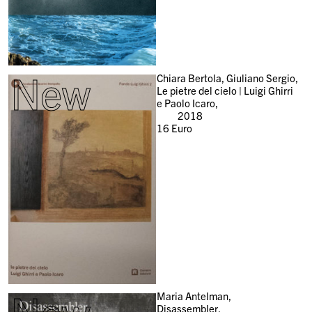
New
Chiara Bertola, Giuliano Sergio,
Le pietre del cielo | Luigi Ghirri
e Paolo Icaro,
2018
16
Euro
New
Maria Antelman,
Disassembler,