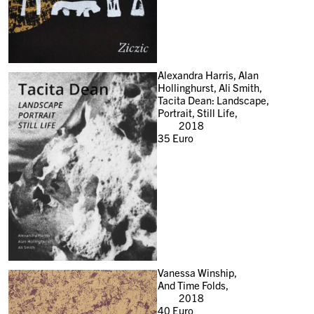
Alexandra Harris, Alan
Hollinghurst, Ali Smith,
Tacita Dean: Landscape,
Portrait, Still Life,
2018
35
Euro
Vanessa Winship,
And Time Folds,
2018
40
Euro