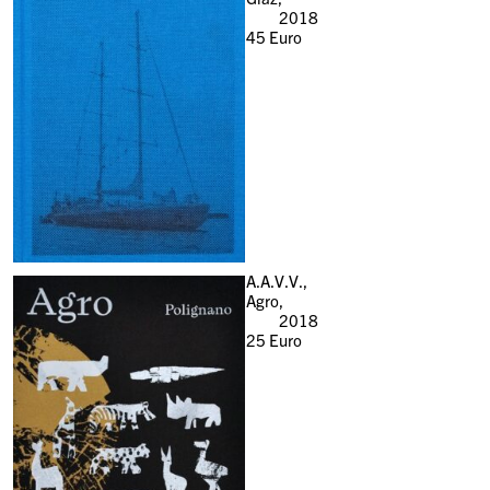
2018
45
Euro
A.A.V.V.,
Agro,
2018
25
Euro