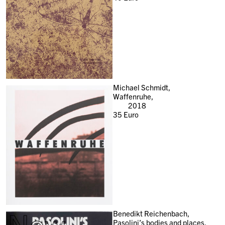
Michael Schmidt,
Waffenruhe,
2018
35
Euro
New
Benedikt Reichenbach,
Pasolini’s bodies and places,