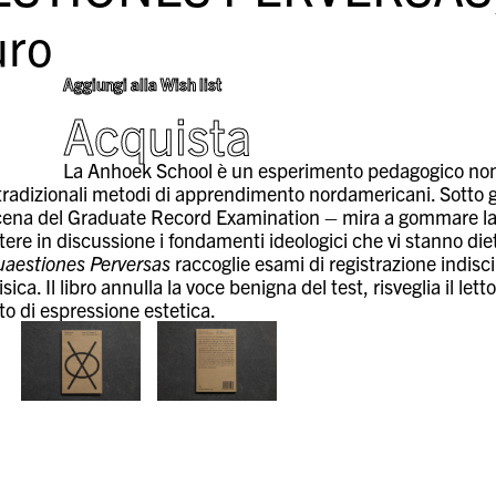
ro
Aggiungi alla Wish list
Acquista
La Anhoek School è un esperimento pedagogico noma
i tradizionali metodi di apprendimento nordamericani. Sotto 
ena del Graduate Record Examination – mira a gommare la pro
ere in discussione i fondamenti ideologici che vi stanno die
aestiones Perversas
raccoglie esami di registrazione indisci
isica. Il libro annulla la voce benigna del test, risveglia il let
to di espressione estetica.