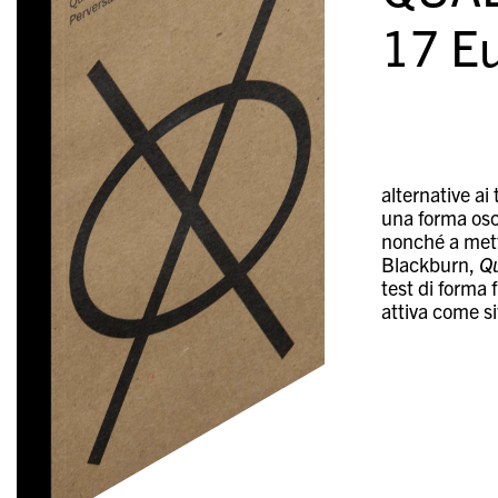
17
Eu
alternative a
una forma osc
nonché a mett
Blackburn,
Qu
test di forma f
attiva come si