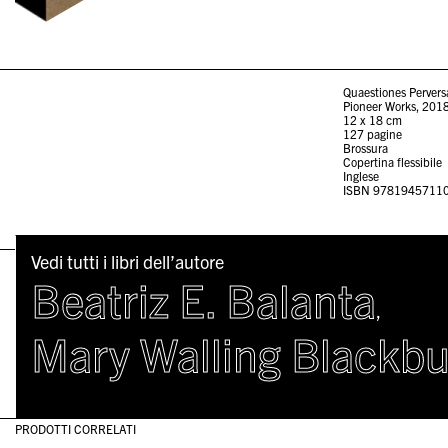
Quaestiones Pervers
Pioneer Works, 201
12 x 18 cm
127 pagine
Brossura
Copertina flessibile
Inglese
ISBN 9781945711
Vedi tutti i libri dell’autore
Beatriz E. Balanta
,
Mary Walling Blackb
PRODOTTI CORRELATI