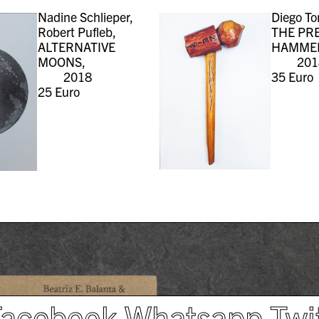
Nadine Schlieper,
Diego To
Robert Pufleb,
THE PR
ALTERNATIVE
HAMME
MOONS,
201
2018
35
Euro
25
Euro
Facebook
Whatsapp
Twi