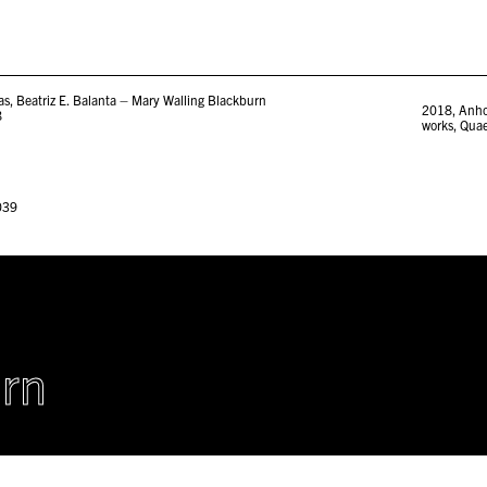
as, Beatriz E. Balanta – Mary Walling Blackburn
2018
,
Anho
8
works
,
Quae
039
urn