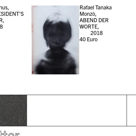
nus,
Rafael Tanaka
ESIDENT’S
Monzò,
R,
ABEND DER
8
WORTE,
2018
40
Euro
tter