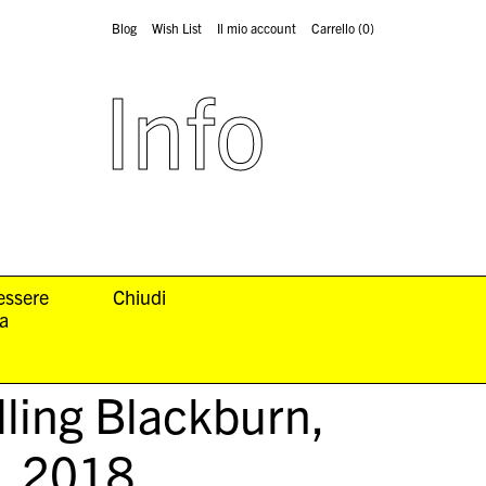
Blog
Wish List
Il mio account
Carrello
(0)
Info
 essere
Chiudi
la
lling Blackburn,
, 2018