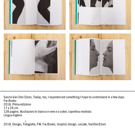
Sanne Van Den Elzen, Today, too, I experienced something I hope to understand in a few days
Fw:Books
2018, Prima edizione
17 x 24 cm
128 pagine, illustrazioni in bianco e nero e a colori, copertina morbida
Lingua inglese
#
2018
,
Design
,
Fotografia
,
FW
,
Fw:Books
,
Graphic design
,
sociale
,
VanDenElzen