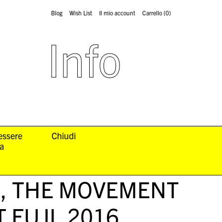
Blog
Wish List
Il mio account
Carrello
(0)
Info
 essere
Chiudi
la
e,
THE MOVEMENT
 FUJI
, 2016