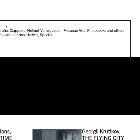
#
rafia
,
Giappone
,
Helmut Völter
,
Japan
,
Masanao Abe
,
Photobooks and others
llo and our bookshelves
,
Spector
ions,
Georgii Krutikov,
 TIME
THE FLYING CITY