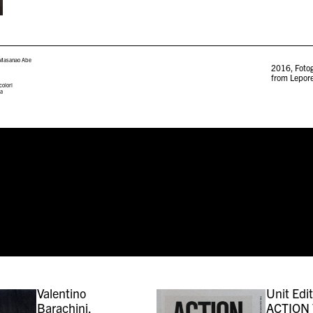
 Masanao Abe
2016
,
Fotog
from Lepore
colori
da
Valentino
Unit Edit
Barachini,
ACTION