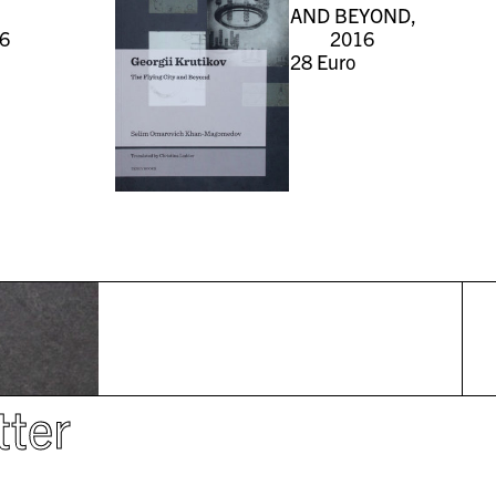
AND BEYOND,
6
2016
28
Euro
tter