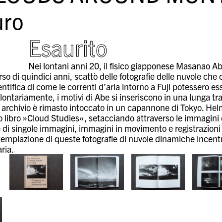
ro
Esaurito
Nei lontani anni 20, il fisico giapponese Masanao Ab
rso di quindici anni, scattò delle fotografie delle nuvole ch
ntifica di come le correnti d’aria intorno a Fuji potessero esse
ontariamente, i motivi di Abe si inseriscono in una lunga tr
o archivio è rimasto intoccato in un capannone di Tokyo. Hel
uo libro »Cloud Studies«, setacciando attraverso le immagini
di singole immagini, immagini in movimento e registrazioni s
emplazione di queste fotografie di nuvole dinamiche incentr
aria.