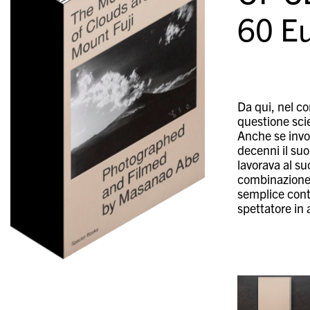
60
Eu
Da qui, nel co
questione scie
Anche se invol
decenni il su
lavorava al s
combinazione 
semplice cont
spettatore in 