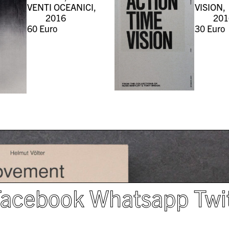
VENTI OCEANICI,
VISION,
2016
201
60
Euro
30
Euro
Facebook
Whatsapp
Twi