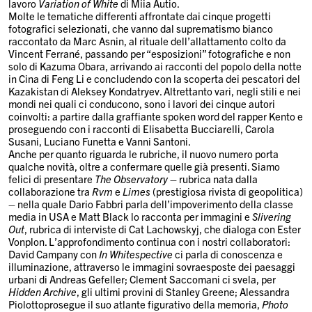
lavoro
Variation of White
di Miia Autio.
Molte le tematiche differenti affrontate dai cinque progetti
fotografici selezionati, che vanno dal suprematismo bianco
raccontato da Marc Asnin, al rituale dell’allattamento colto da
Vincent Ferrané, passando per “esposizioni” fotografiche e non
solo di Kazuma Obara, arrivando ai racconti del popolo della notte
in Cina di Feng Li e concludendo con la scoperta dei pescatori del
Kazakistan di Aleksey Kondatryev. Altrettanto vari, negli stili e nei
mondi nei quali ci conducono, sono i lavori dei cinque autori
coinvolti: a partire dalla graffiante spoken word del rapper Kento e
proseguendo con i racconti di Elisabetta Bucciarelli, Carola
Susani, Luciano Funetta e Vanni Santoni.
Anche per quanto riguarda le rubriche, il nuovo numero porta
qualche novità, oltre a confermare quelle già presenti. Siamo
felici di presentare
The Observatory
– rubrica nata dalla
collaborazione tra
Rvm
e
Limes
(prestigiosa rivista di geopolitica)
– nella quale Dario Fabbri parla dell’impoverimento della classe
media in USA e Matt Black lo racconta per immagini e
Slivering
Out
, rubrica di interviste di Cat Lachowskyj, che dialoga con Ester
Vonplon. L’approfondimento continua con i nostri collaboratori:
David Campany con
In Whitespective
ci parla di conoscenza e
illuminazione, attraverso le immagini sovraesposte dei paesaggi
urbani di Andreas Gefeller; Clement Saccomani ci svela, per
Hidden Archive
, gli ultimi provini di Stanley Greene; Alessandra
Piolottoprosegue il suo atlante figurativo della memoria,
Photo