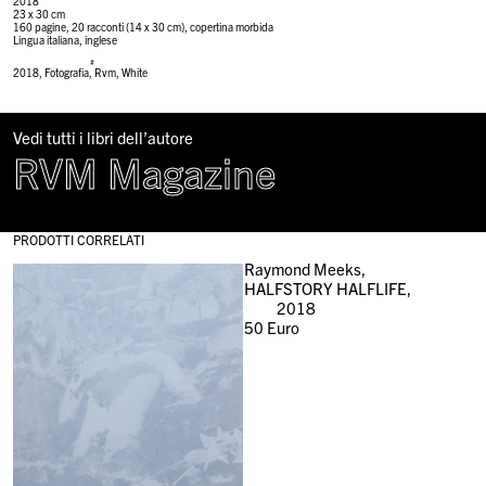
2018
23 x 30 cm
160 pagine, 20 racconti (14 x 30 cm), copertina morbida
Lingua italiana, inglese
#
2018
,
Fotografia
,
Rvm
,
White
Vedi tutti i libri dell’autore
RVM Magazine
PRODOTTI CORRELATI
Raymond Meeks,
HALFSTORY HALFLIFE,
2018
50
Euro