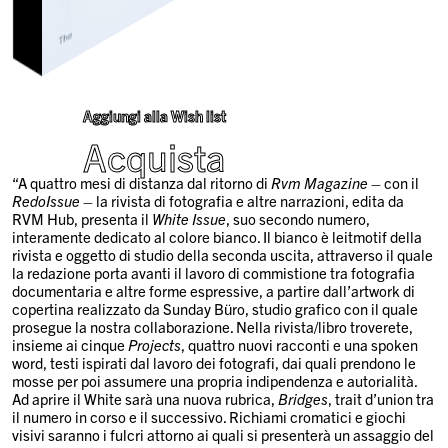
Aggiungi alla Wish list
Acquista
“A quattro mesi di distanza dal ritorno di
Rvm Magazine
– con il
RedoIssue
– la rivista di fotografia e altre narrazioni, edita da
RVM Hub, presenta il
White Issue
, suo secondo numero,
interamente dedicato al colore bianco. Il bianco è leitmotif della
rivista e oggetto di studio della seconda uscita, attraverso il quale
la redazione porta avanti il lavoro di commistione tra fotografia
documentaria e altre forme espressive, a partire dall’artwork di
copertina realizzato da Sunday Büro, studio grafico con il quale
prosegue la nostra collaborazione. Nella rivista/libro troverete,
insieme ai cinque
Projects
, quattro nuovi racconti e una spoken
word, testi ispirati dal lavoro dei fotografi, dai quali prendono le
mosse per poi assumere una propria indipendenza e autorialità.
Ad aprire il White sarà una nuova rubrica,
Bridges
, trait d’union tra
il numero in corso e il successivo. Richiami cromatici e giochi
visivi saranno i fulcri attorno ai quali si presenterà un assaggio del