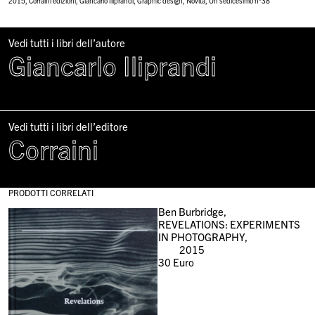
2015
,
Corraini edizioni
,
Giancarlo Iliprandi
,
Graphic design
,
Novità
,
Un sedicesimo n°38
Vedi tutti i libri dell’autore
Giancarlo Iliprandi
Vedi tutti i libri dell’editore
Corraini
PRODOTTI CORRELATI
Ben Burbridge,
REVELATIONS: EXPERIMENTS
IN PHOTOGRAPHY,
2015
30
Euro