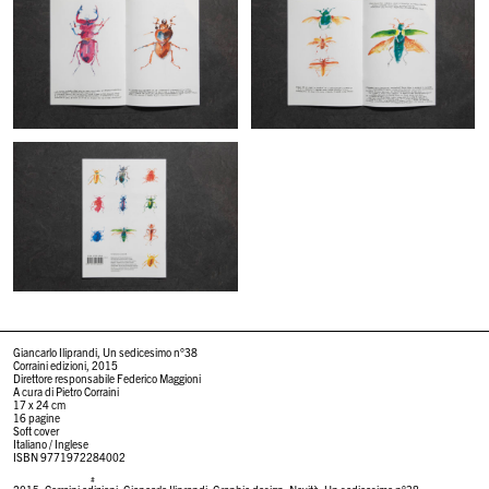
Giancarlo Iliprandi, Un sedicesimo n°38
Corraini edizioni, 2015
Direttore responsabile Federico Maggioni
A cura di Pietro Corraini
17 x 24 cm
16 pagine
Soft cover
Italiano / Inglese
ISBN 9771972284002
#