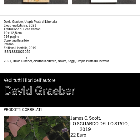
David Graeber, Utopia Pirata di Libertalia
Eleuthera Editrice, 2021
Traduzione di Elena Cantoni
19 x 12,5 cm
216 pagine
Copertina flessibile
Italiano
Éditions Libertalia, 2019
ISBN 8833021025
#
2021
,
David Graeber
,
eleuthera editrice
,
Novità
,
Saggi
,
Utopia Pirata di Libertalia
Vedi tutti i libri dell’autore
David Graeber
PRODOTTI CORRELATI
James C. Scott,
LO SGUARDO DELLO STATO,
2019
22
Euro