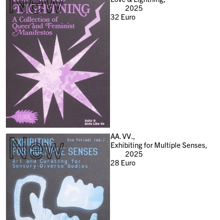
New
2025
32
Euro
New
AA. VV.,
Exhibiting for Multiple Senses,
2025
28
Euro