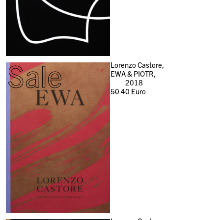
Sale
Lorenzo Castore,
EWA & PIOTR,
2018
Il
Il
50
40
Euro
prezzo
prezzo
originale
attuale
era:
è:
50
40
Euro.
Euro.