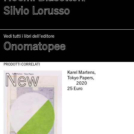
Silvio Lorusso
Vedi tutti i libri dell’editore
Onomatopee
PRODOTTI CORRELATI
New
Karel Martens,
Tokyo Papers,
2020
25
Euro