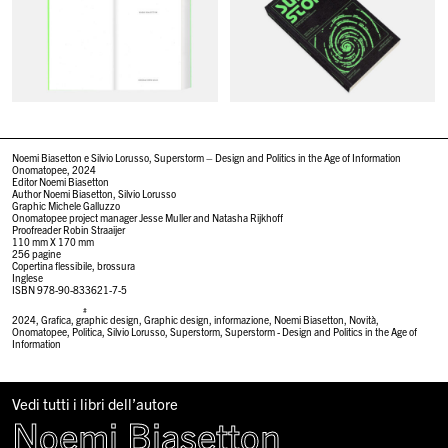
Noemi Biasetton e Silvio Lorusso, Superstorm – Design and Politics in the Age of Information
Onomatopee, 2024
Editor Noemi Biasetton
Author Noemi Biasetton, Silvio Lorusso
Graphic Michele Galluzzo
Onomatopee project manager Jesse Muller and Natasha Rijkhoff
Proofreader Robin Straaijer
110 mm X 170 mm
256 pagine
Copertina flessibile, brossura
Inglese
ISBN 978-90-833621-7-5
#
2024
,
Grafica
,
graphic design
,
Graphic design
,
informazione
,
Noemi Biasetton
,
Novità
,
Onomatopee
,
Politica
,
Silvio Lorusso
,
Superstorm
,
Superstorm - Design and Politics in the Age of
Information
Vedi tutti i libri dell’autore
Noemi Biasetton
,