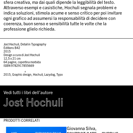
sfera creativa, ma dai quali dipende la leggibilità del testo.
Attraverso esempi e casistiche, Hochuli segnala problemi e
indica soluzioni, stimola acume e senso critico per poi invitare
ogni grafico ad assumersi la responsabilità di decidere con
coerenza, buon senso e sensibilità tutte le volte che la
professione glielo richieda.
Jost Hochuli, Detail in Typography
Éditions B42
2015
Design a cura di Jost Hochuli
12,5 x 21 cm
64 pagine, copertina morbida
ISBN 9782917855669
#
2015
,
Graphic design
,
Hochuli
,
Lazydog
,
Typo
Vedi tutti i libri dell’autore
Jost Hochuli
PRODOTTI CORRELATI
Giovanna Silva,