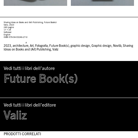
Sharing Ideas on Books and (Art) Publishing, Future Book(s)
Valiz, 2023
240 pagine
17 × 24
Softcover
English
ISBN
978-94-93246-27-0
#
2023
,
architecture
,
Art
,
Fotografia
,
Future Book(s)
,
graphic design
,
Graphic design
,
Novità
,
Sharing
Ideas on Books and (Art) Publishing
,
Valiz
Vedi tutti i libri dell’autore
Future Book(s)
Vedi tutti i libri dell’editore
Valiz
PRODOTTI CORRELATI