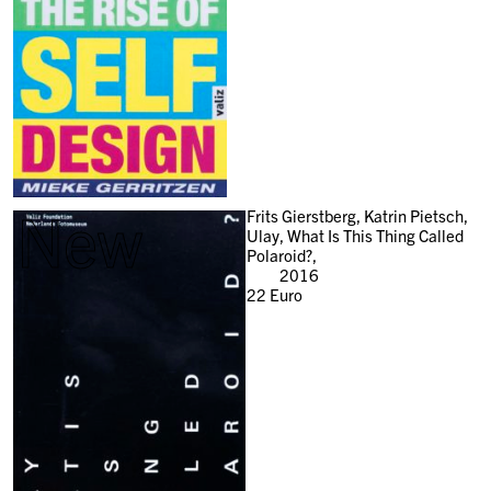
New
Frits Gierstberg, Katrin Pietsch,
Ulay, What Is This Thing Called
Polaroid?,
2016
22
Euro