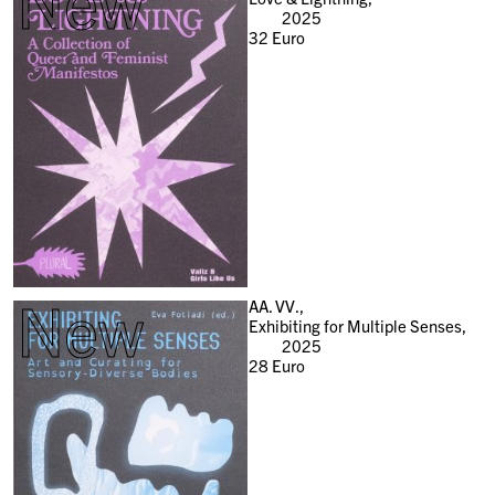
New
2025
32
Euro
New
AA. VV.,
Exhibiting for Multiple Senses,
2025
28
Euro