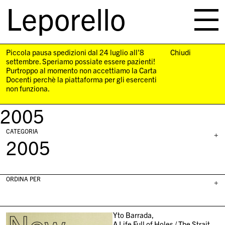
Leporello
skip
navigation
Piccola pausa spedizioni dal 24 luglio all'8
Chiudi
settembre. Speriamo possiate essere pazienti!
Purtroppo al momento non accettiamo la Carta
Docenti perchè la piattaforma per gli esercenti
non funziona.
2005
CATEGORIA
+
2005
ORDINA PER
+
Yto Barrada,
A Life Full of Holes / The Strait